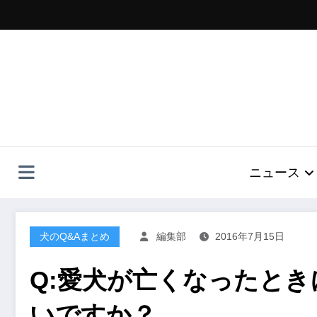
コ
ン
テ
ン
ツ
へ
ス
キ
ッ
プ
ニュース
犬のQ&Aまとめ
編集部
2016年7月15日
Q:愛犬が亡くなったと
いですか？