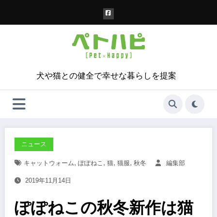
コ
ン
テ
ン
ツ
へ
ス
犬や猫との健全で幸せな暮らしを提案
キ
ッ
プ
ニュース
,
,
,
,
キャットウォーム
ぽぽねこ
猫
猫服
秋冬
編集部
2019年11月14日
ぽぽねこの秋冬新作は猫