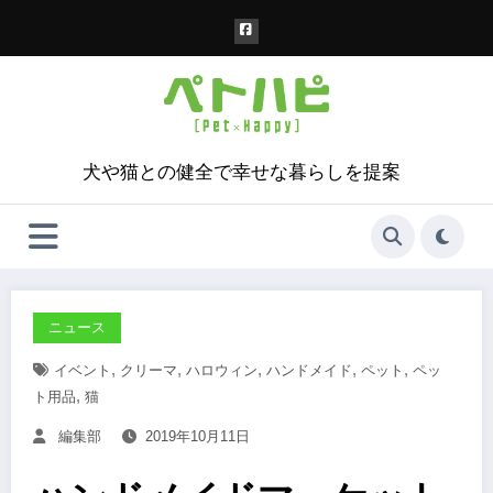
コ
ン
テ
ン
ツ
へ
ス
犬や猫との健全で幸せな暮らしを提案
キ
ッ
プ
ニュース
,
,
,
,
,
イベント
クリーマ
ハロウィン
ハンドメイド
ペット
ペッ
,
ト用品
猫
編集部
2019年10月11日