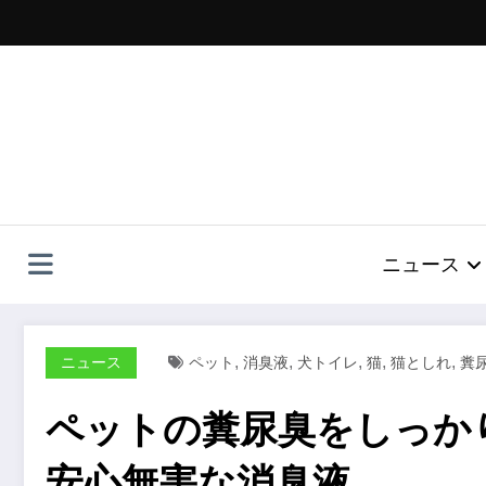
コ
ン
テ
ン
ツ
へ
ス
キ
ッ
プ
ニュース
,
,
,
,
,
ニュース
ペット
消臭液
犬トイレ
猫
猫としれ
糞
ペットの糞尿臭をしっかり
安心無害な消臭液