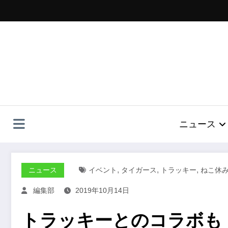
コ
ン
テ
ン
ツ
へ
ス
キ
ッ
プ
ニュース
,
,
,
ニュース
イベント
タイガース
トラッキー
ねこ休
編集部
2019年10月14日
トラッキーとのコラボも