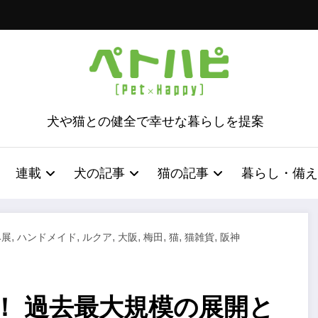
犬や猫との健全で幸せな暮らしを提案
連載
犬の記事
猫の記事
暮らし・備え
,
,
,
,
,
,
,
み展
ハンドメイド
ルクア
大阪
梅田
猫
猫雑貨
阪神
！ 過去最大規模の展開と