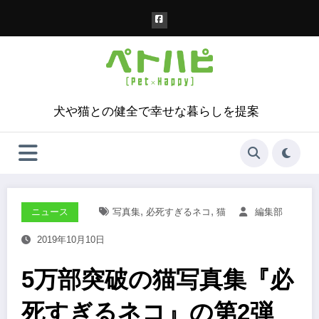
コ
ン
テ
ン
ツ
へ
ス
犬や猫との健全で幸せな暮らしを提案
キ
ッ
プ
,
,
ニュース
写真集
必死すぎるネコ
猫
編集部
2019年10月10日
5万部突破の猫写真集『必
死すぎるネコ』の第2弾