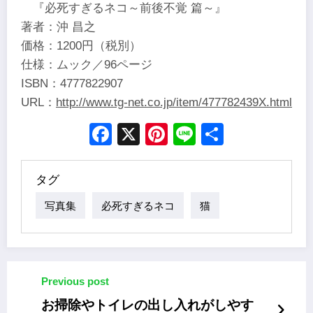
『必死すぎるネコ～前後不覚 篇～』
著者：沖 昌之
価格：1200円（税別）
仕様：ムック／96ページ
ISBN：4777822907
URL：
http://www.tg-net.co.jp/item/477782439X.html
Facebook
X
Pinterest
Line
Share
タグ
写真集
必死すぎるネコ
猫
Previous post
お掃除やトイレの出し入れがしやす