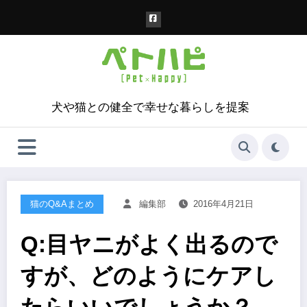
コ
ン
テ
ン
ツ
へ
ス
犬や猫との健全で幸せな暮らしを提案
キ
ッ
プ
猫のQ&Aまとめ
編集部
2016年4月21日
Q:目ヤニがよく出るので
すが、どのようにケアし