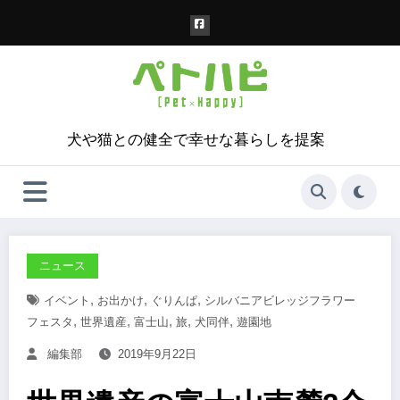
コ
ン
テ
ン
ツ
へ
ス
犬や猫との健全で幸せな暮らしを提案
キ
ッ
プ
ニュース
,
,
,
イベント
お出かけ
ぐりんぱ
シルバニアビレッジフラワー
,
,
,
,
,
フェスタ
世界遺産
富士山
旅
犬同伴
遊園地
編集部
2019年9月22日