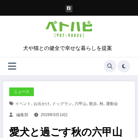
コ
ン
テ
ン
ツ
へ
ス
犬や猫との健全で幸せな暮らしを提案
キ
ッ
プ
ニュース
,
,
,
,
,
,
イベント
お出かけ
ドッグラン
六甲山
散歩
秋
運動会
編集部
2019年9月14日
愛犬と過ごす秋の六甲山