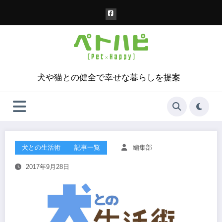
コ
ン
テ
ン
ツ
へ
ス
犬や猫との健全で幸せな暮らしを提案
キ
ッ
プ
犬との生活術
記事一覧
編集部
2017年9月28日