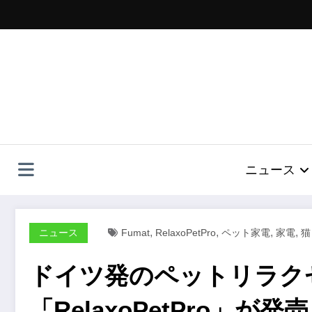
コ
ン
テ
ン
ツ
へ
ス
キ
ッ
プ
ニュース
,
,
,
,
ニュース
Fumat
RelaxoPetPro
ペット家電
家電
猫
ドイツ発のペットリラク
「RelaxoPetPro」が発売