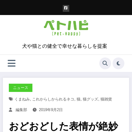
コ
ン
テ
ン
ツ
へ
ス
犬や猫との健全で幸せな暮らしを提案
キ
ッ
プ
ニュース
,
,
,
,
くまねみ
これからしかられるネコ
猫
猫グッズ
猫雑貨
編集部
2019年9月2日
おどおどした表情が絶妙