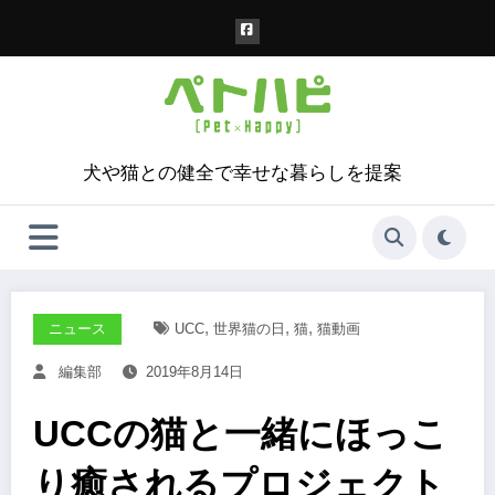
コ
ン
テ
ン
ツ
へ
ス
犬や猫との健全で幸せな暮らしを提案
キ
ッ
プ
,
,
,
ニュース
UCC
世界猫の日
猫
猫動画
編集部
2019年8月14日
UCCの猫と一緒にほっこ
り癒されるプロジェクト