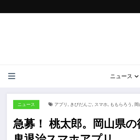
コ
ン
テ
ン
ツ
へ
ス
キ
ッ
プ
ニュース
,
,
,
,
ニュース
アプリ
きびだんご
スマホ
ももらろう
岡
急募！ 桃太郎。岡山県
鬼退治スマホアプリ