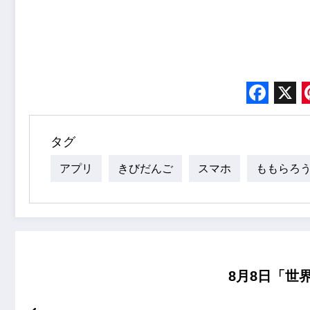
Face
X
タグ
アプリ
きびだんご
スマホ
ももらろ
8月8日「世