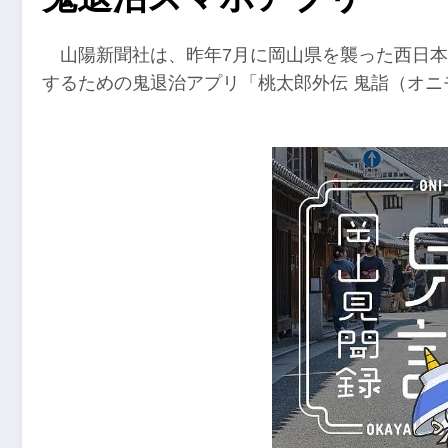
山陽新聞社は、昨年7月に岡山県を襲った西日
するための鬼退治アプリ「桃太郎外伝 鬼詣（オ