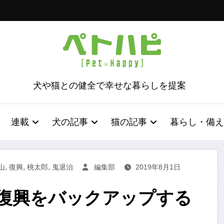
犬や猫との健全で幸せな暮らしを提案
連載
犬の記事
猫の記事
暮らし・備え
,
,
,
山
復興
桃太郎
鬼退治
編集部
2019年8月1日
の復興をバックアップする