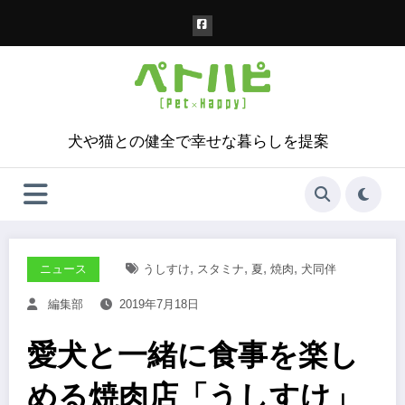
コ
ン
テ
ン
ツ
へ
ス
犬や猫との健全で幸せな暮らしを提案
キ
ッ
プ
,
,
,
,
ニュース
うしすけ
スタミナ
夏
焼肉
犬同伴
編集部
2019年7月18日
愛犬と一緒に食事を楽し
める焼肉店「うしすけ」