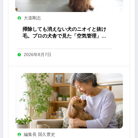
大道剛志
掃除しても消えない犬のニオイと抜け
毛。プロの犬舎で見た「空気管理」の
答え
2026年8月7日
編集長 国久豊史