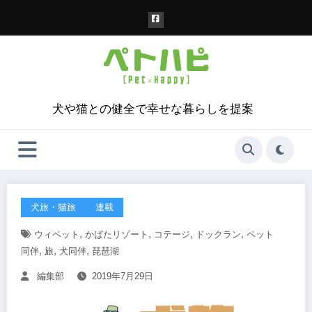
コ
ン
テ
ン
ツ
へ
ス
犬や猫との健全で幸せな暮らしを提案
キ
ッ
プ
犬旅・猫旅
連載
,
,
,
,
ウィペット
かばたリゾート
コテージ
ドックラン
ペット
,
,
,
同伴
旅
犬同伴
琵琶湖
編集部
2019年7月29日