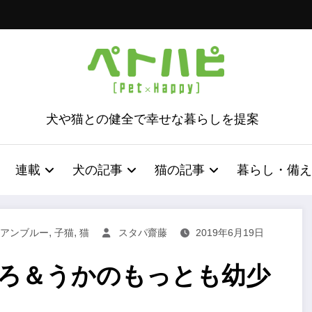
犬や猫との健全で幸せな暮らしを提案
連載
犬の記事
猫の記事
暮らし・備え
,
,
アンブルー
子猫
猫
スタパ齋藤
2019年6月19日
とろ＆うかのもっとも幼少