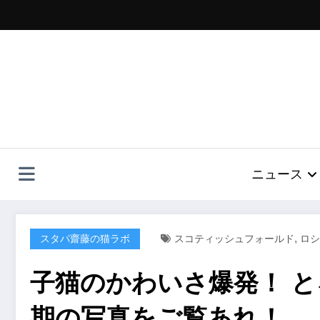
コ
ン
テ
ン
ツ
へ
ス
キ
ッ
プ
ニュース
,
スタパ齋藤の猫ラボ
スコティッシュフォールド
ロシ
子猫のかわいさ爆発！ 
期の写真をご覧あれ！