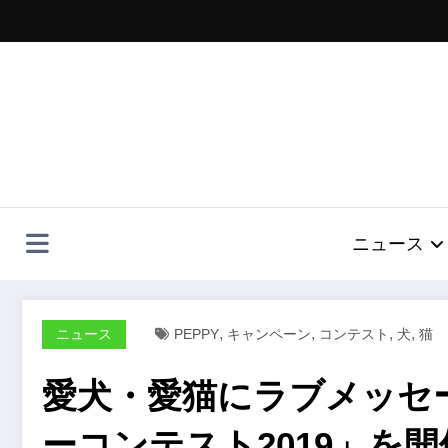
コ
ン
テ
ン
ツ
へ
ス
キ
ッ
プ
ニュース
,
,
,
,
ニュース
PEPPY
キャンペーン
コンテスト
犬
猫
愛犬・愛猫にラブメッセ
ーコンテスト2019」を開