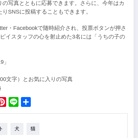
りの写真とともに応募できます。さらに、今年はカ
りSNSに投稿することもできます。
er・Facebookで随時紹介され、投票ボタンが押さ
ピイスタッフの心を射止めた3名には「うちの子の
。
9」
00文字）とお気に入りの写真
6
ebook
X
Pinterest
Line
Share
ト
犬
猫