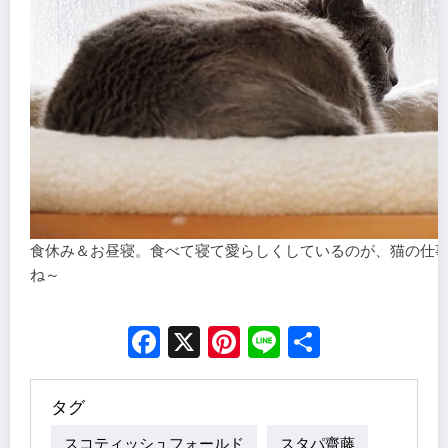
食休み＆お昼寝。食べて寝て愛らしくしているのが、猫の仕
ね～
Facebook
X
Pinterest
Line
Share
タグ
スコティッシュフォールド
スタパ齋藤