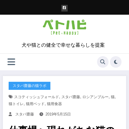
コ
ン
テ
ン
ツ
へ
ス
犬や猫との健全で幸せな暮らしを提案
キ
ッ
プ
スタパ齋藤の猫ラボ
,
,
,
,
スコティッシュフォールド
スタパ齋藤
ロシアンブルー
猫
,
,
猫トイレ
猫用ベッド
猫用食器
スタパ齋藤
2019年5月15日