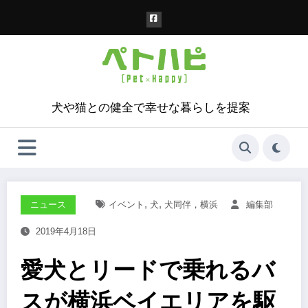
コ
ン
テ
ン
ツ
へ
ス
犬や猫との健全で幸せな暮らしを提案
キ
ッ
プ
,
,
ニュース
イベント
犬
犬同伴，横浜
編集部
2019年4月18日
愛犬とリードで乗れるバ
スが横浜ベイエリアを駆