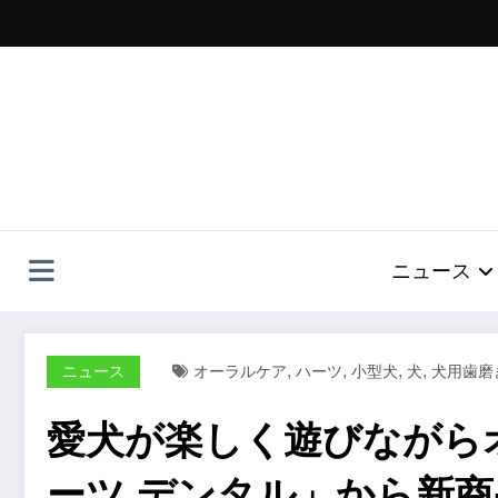
コ
ン
テ
ン
ツ
へ
ス
キ
ッ
プ
ニュース
,
,
,
,
ニュース
オーラルケア
ハーツ
小型犬
犬
犬用歯磨
愛犬が楽しく遊びながら
ーツ デンタル」から新商