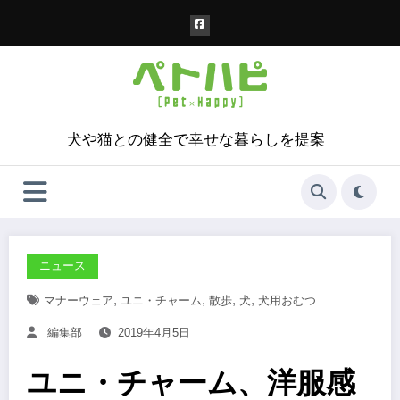
コ
ン
テ
ン
ツ
へ
ス
犬や猫との健全で幸せな暮らしを提案
キ
ッ
プ
ニュース
,
,
,
,
マナーウェア
ユニ・チャーム
散歩
犬
犬用おむつ
編集部
2019年4月5日
ユニ・チャーム、洋服感