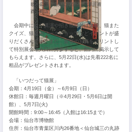
歌川広重「名所江戸百景 浅草田甫
酉の町詣」
会期中には、講演や招き猫絵付け体験、猫また
クイズ、猫版画ワークショップなどイベントが盛
りだくさんです。また、愛猫の写真をプリントし
て特別展会場入口に持参すると、館内に掲示して
もらえます。さらに、5月22日(水)は先着222名に
粗品がプレゼントされます。
「いつだって猫展」
会期：4月19日（金）～6月9日（日）
休館日：毎週月曜日（※4月29日・5月6日は開
館）、5月7日(火)
開館時間：9:00～16:45（入館は16:15まで）
会場：仙台市博物館
住所：仙台市青葉区川内26番地＜仙台城三の丸跡