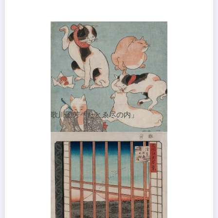
歌川国芳「たとゑ尽の内」