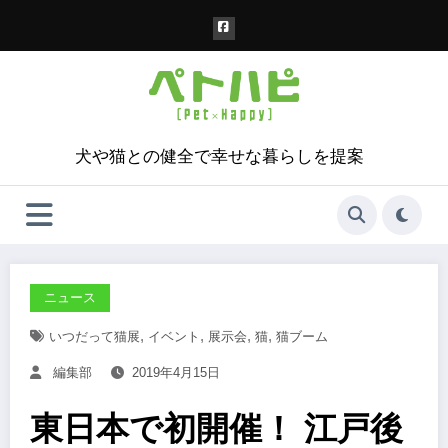
コ
ン
テ
ン
ツ
へ
ス
犬や猫との健全で幸せな暮らしを提案
キ
ッ
プ
ニュース
,
,
,
,
いつだって猫展
イベント
展示会
猫
猫ブーム
編集部
2019年4月15日
東日本で初開催！ 江戸後