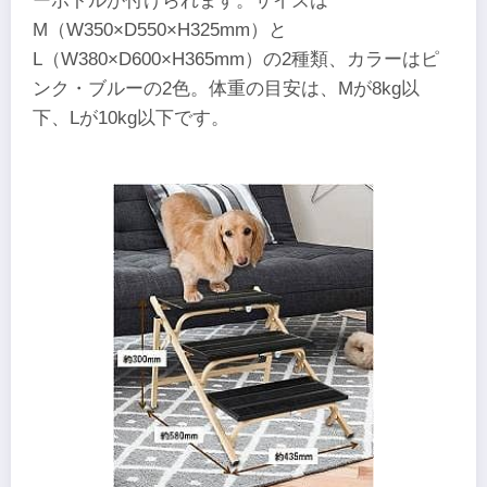
ーボトルが付けられます。サイズは
M（W350×D550×H325mm）と
L（W380×D600×H365mm）の2種類、カラーはピ
ンク・ブルーの2色。体重の目安は、Mが8kg以
下、Lが10kg以下です。