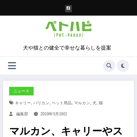
コ
ン
テ
ン
ツ
へ
ス
犬や猫との健全で幸せな暮らしを提案
キ
ッ
プ
ニュース
,
,
,
,
,
キャリー
バリカン
ペット用品
マルカン
犬
猫
編集部
2019年3月19日
マルカン、キャリーやス