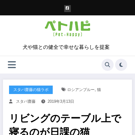
コ
ン
テ
ン
ツ
へ
ス
犬や猫との健全で幸せな暮らしを提案
キ
ッ
プ
,
スタパ齋藤の猫ラボ
ロシアンブルー
猫
スタパ齋藤
2019年3月13日
リビングのテーブル上で
寝るのが日課の猫