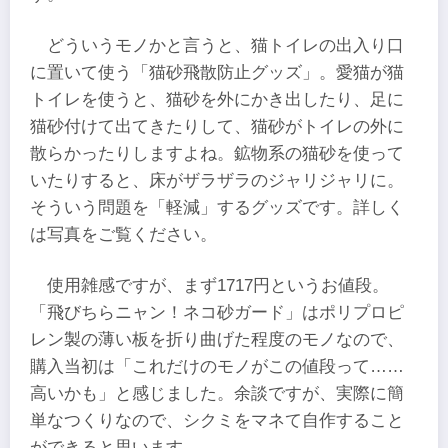
どういうモノかと言うと、猫トイレの出入り口
に置いて使う「猫砂飛散防止グッズ」。愛猫が猫
トイレを使うと、猫砂を外にかき出したり、足に
猫砂付けて出てきたりして、猫砂がトイレの外に
散らかったりしますよね。鉱物系の猫砂を使って
いたりすると、床がザラザラのジャリジャリに。
そういう問題を「軽減」するグッズです。詳しく
は写真をご覧ください。
使用雑感ですが、まず1717円というお値段。
「飛びちらニャン！ネコ砂ガード」はポリプロピ
レン製の薄い板を折り曲げた程度のモノなので、
購入当初は「これだけのモノがこの値段って……
高いかも」と感じました。余談ですが、実際に簡
単なつくりなので、シクミをマネて自作すること
ができると思います。