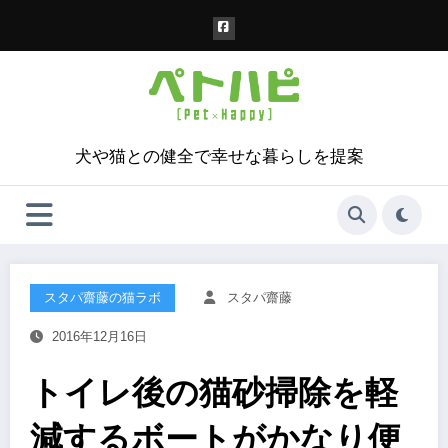
コ
ン
テ
ン
ツ
へ
ス
犬や猫との健全で幸せな暮らしを提案
キ
ッ
プ
スタパ齋藤の猫ラボ
スタパ齋藤
2016年12月16日
トイレ後の猫砂掃除を軽
減するボートがかなり便