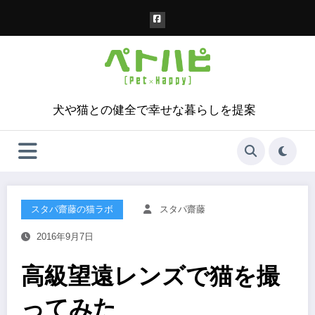
コ
ン
テ
ン
ツ
へ
ス
犬や猫との健全で幸せな暮らしを提案
キ
ッ
プ
スタパ齋藤の猫ラボ
スタパ齋藤
2016年9月7日
高級望遠レンズで猫を撮
ってみた