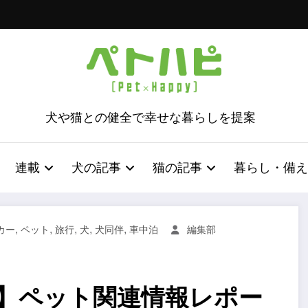
犬や猫との健全で幸せな暮らしを提案
連載
犬の記事
猫の記事
暮らし・備え
,
,
,
,
,
カー
ペット
旅行
犬
犬同伴
車中泊
編集部
8】ペット関連情報レポー