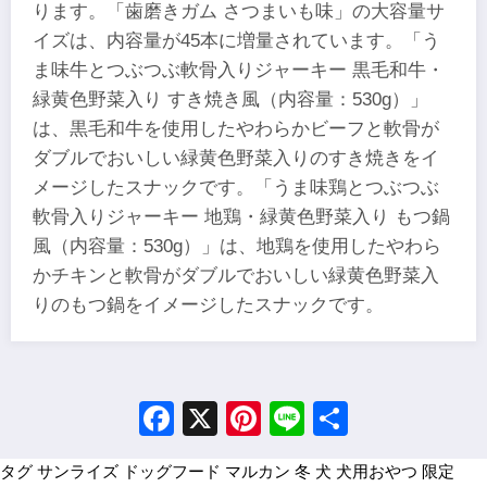
ります。「歯磨きガム さつまいも味」の大容量サ
イズは、内容量が45本に増量されています。「う
ま味牛とつぶつぶ軟骨入りジャーキー 黒毛和牛・
緑黄色野菜入り すき焼き風（内容量：530g）」
は、黒毛和牛を使用したやわらかビーフと軟骨が
ダブルでおいしい緑黄色野菜入りのすき焼きをイ
メージしたスナックです。「うま味鶏とつぶつぶ
軟骨入りジャーキー 地鶏・緑黄色野菜入り もつ鍋
風（内容量：530g）」は、地鶏を使用したやわら
かチキンと軟骨がダブルでおいしい緑黄色野菜入
りのもつ鍋をイメージしたスナックです。
Facebook
X
Pinterest
Line
Share
タグ
サンライズ
ドッグフード
マルカン
冬
犬
犬用おやつ
限定