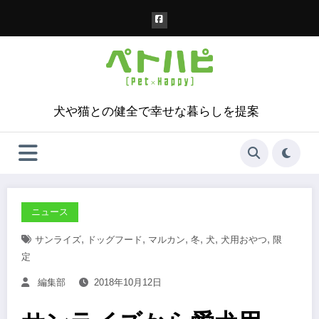
コ
ン
テ
ン
ツ
へ
ス
犬や猫との健全で幸せな暮らしを提案
キ
ッ
プ
ニュース
,
,
,
,
,
,
サンライズ
ドッグフード
マルカン
冬
犬
犬用おやつ
限
定
編集部
2018年10月12日