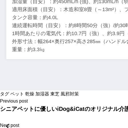
加湿量（目安）：約450mL/h (強)、約130mL/h（
適用床面積（目安）：木造和室8畳（～13m²）、プ
タンク容量：約4.0L
連続運転時間（目安）：約8時間50分（強）/約3
1時間あたりの電気代：約10.7円（強）、約3.9円
外形寸法：幅264×奥行257×高さ285㎜（ハンド
重量：約3.3㎏
タグ
ペット
乾燥
加湿器
東芝
風邪対策
Previous post
シニアペットに優しいiDog&iCatのオリジナル
Next post