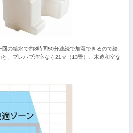
一回の給水で約8時間50分連続で加湿できるので給
hと、プレハブ洋室なら21㎡（13畳）、木造和室な
。