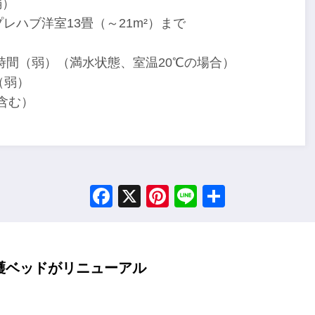
弱）
レハブ洋室13畳（～21m²）まで
0時間（弱）（満水状態、室温20℃の場合）
（弱）
ル含む）
Facebook
X
Pinterest
Line
Share
介護ベッドがリニューアル