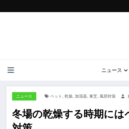
コ
ン
テ
ン
ツ
へ
ス
キ
ッ
プ
ニュース
,
,
,
,
ニュース
ペット
乾燥
加湿器
東芝
風邪対策
冬場の乾燥する時期には
対策