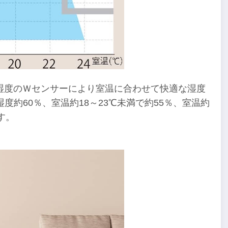
湿度のＷセンサーにより室温に合わせて快適な湿度
度約60％、室温約18～23℃未満で約55％、室温約
す。