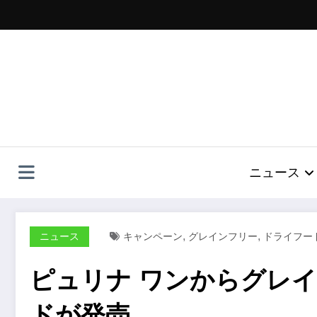
コ
ン
テ
ン
ツ
へ
ス
キ
ッ
プ
ニュース
,
,
ニュース
キャンペーン
グレインフリー
ドライフー
ピュリナ ワンからグレ
ドが発売