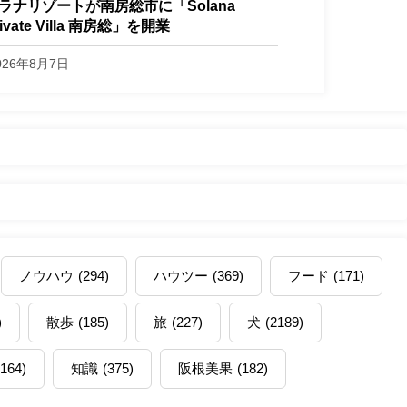
ラナリゾートが南房総市に「Solana
rivate Villa 南房総」を開業
026年8月7日
ノウハウ
(294)
ハウツー
(369)
フード
(171)
)
散歩
(185)
旅
(227)
犬
(2189)
(164)
知識
(375)
阪根美果
(182)