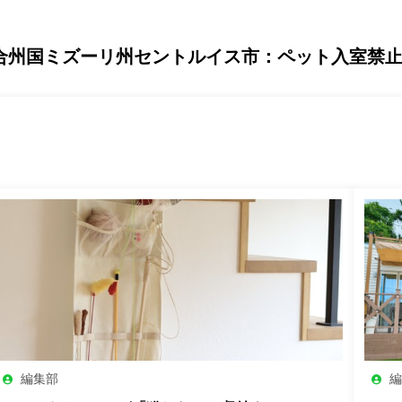
カ合州国ミズーリ州セントルイス市：ペット入室禁
編集部