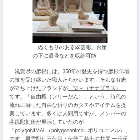
ぬくもりのある翠雲彫。台座
の下に遺骨などを収納可能
滋賀県の彦根には、350年の歴史を持つ彦根仏壇
の技を受け継いだ職人たちがいます。そんな有志
が立ち上げたブランドが
「柒＋（ナナプラス）」
です。「自由檀（フリーだん）」という、時代の
流れに沿った自由な祈りのカタチやアイテムを提
案しています。多くは人間用ですが、メンバーの
井尻彫刻所
が展示していたのが
「polygoNIMAL（polygonanimal=ポリコニマル）」
です。翠雲彫り三代目・伝統工芸士の井尻 一茂氏