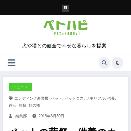
コ
ン
テ
ン
ツ
へ
ス
犬や猫との健全で幸せな暮らしを提案
キ
ッ
プ
ニュース
,
,
,
,
,
エンディング産業展
ペット
ペットロス
メモリアル
供養
,
,
終活
葬祭
虹の橋
編集部
2018年8月30日