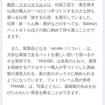
務所・スタジオスルメ
は、伝統工芸士・東京唐木
仏壇の職人が一つひとつ手づくりする小さな持ち
運べる仏壇「旅する仏壇」を展示していました。
位牌・鈴・りん棒・香炉などのすべてを、500mlの
ペットボトルほどの箱に納めて持ち運ぶことがで
きます。
また、新製品となる「recolle（リコレ）」は、
大切な家族であるペットを優しい想いで偲べる小
さな骨壺です。「HOUSE」は名前のとおり、遺骨
を収納するアクセサリー職人が手づくりした真鍮
製の遺骨入れを、家の形のボックスに納められる
ようになっています。フォトフレーム型の骨壺
「FRAME」は、写真とともに、真鍮製の丸みをお
びたかわいい骨壺を飾ることができます。