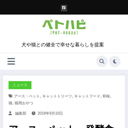
コ
ン
テ
ン
ツ
へ
ス
犬や猫との健全で幸せな暮らしを提案
キ
ッ
プ
ニュース
,
,
,
,
アース・ペット
キャットトリーツ
キャットフード
和味
,
猫
猫用おやつ
編集部
2018年9月10日