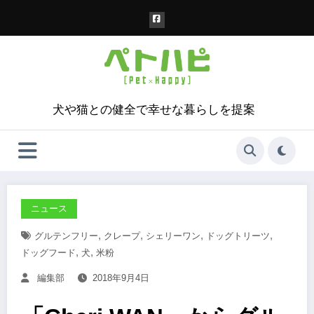
コ
ン
テ
ン
ツ
へ
ス
犬や猫との健全で幸せな暮らしを提案
キ
ッ
プ
ニュース
,
,
,
,
グルテンフリー
クレープ
シェリーワン
ドッグトリーツ
,
,
ドッグフード
犬
米粉
編集部
2018年9月4日