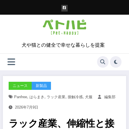
コ
ン
テ
ン
ツ
へ
ス
犬や猫との健全で幸せな暮らしを提案
キ
ッ
プ
ニュース
新製品
,
,
,
,
Panfree
はらまき
ラック産業
接触冷感
犬服
編集部
2026年7月9日
ラック産業、伸縮性と接