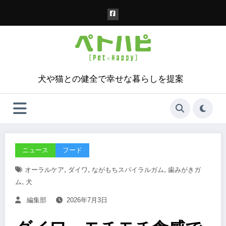
コ
ン
テ
ン
ツ
へ
ス
犬や猫との健全で幸せな暮らしを提案
キ
ッ
プ
ニュース
フード
,
,
,
オーラルケア
ダイワ
ながもちスパイラルガム
歯みがきガ
,
ム
犬
編集部
2026年7月3日