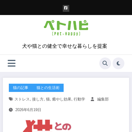
コ
ン
テ
ン
ツ
へ
ス
犬や猫との健全で幸せな暮らしを提案
キ
ッ
プ
猫の記事
猫との生活術
,
,
,
,
ストレス
接し方
猫
癒やし効果
行動学
編集部
2026年6月19日