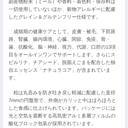
副産物粉末（ミール）や香料・着色料・保存料は
一切使用していないほか、穀物アレルギーに配慮
したグレイン＆グルテンフリー仕様です。
成猫期の健康ケアとして、皮膚・被毛、下部尿
路、腎臓、腸内環境、心臓、関節、免疫、骨・
歯、抗酸化、脳・神経、視力、代謝、口腔の13項
目をオールインワンでサポートします。さらにス
ピルリナ、チアシード、脱脂えごまを配合した独
自エッセンス「ナチュラコア」が含まれていま
す。
粒は丸呑みを防ぎ吐き戻し軽減に配慮した直径
7mmの円盤形で、外側がカリッと中はほろほろと
した食感に仕上げられています。パッケージには
光と空気を遮断する高気密アルミ多層フィルムの
酸化ブロック包装が採用されています。