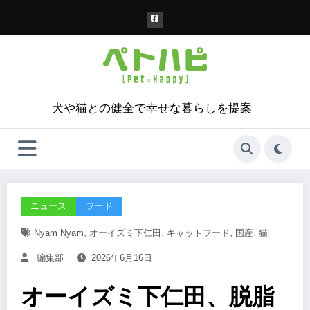
コ
ン
テ
ン
ツ
へ
ス
犬や猫との健全で幸せな暮らしを提案
キ
ッ
プ
ニュース
フード
,
,
,
,
Nyam Nyam
オーイズミ下仁田
キャットフード
国産
猫
編集部
2026年6月16日
オーイズミ下仁田、脱脂