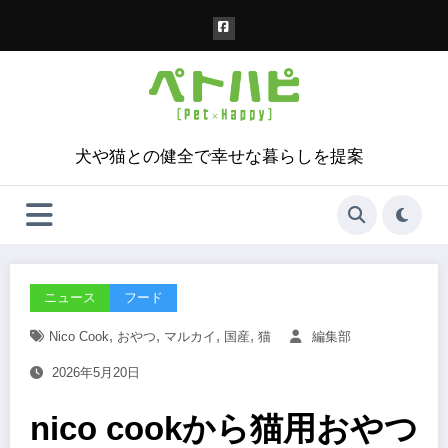
コ
ン
テ
ン
ツ
へ
ス
犬や猫との健全で幸せな暮らしを提案
キ
ッ
プ
ニュース
フード
,
,
,
,
Nico Cook
おやつ
マルカイ
国産
猫
編集部
2026年5月20日
nico cookから猫用おやつ