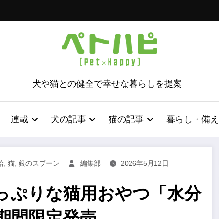
犬や猫との健全で幸せな暮らしを提案
連載
犬の記事
猫の記事
暮らし・備え
,
,
給
猫
銀のスプーン
編集部
2026年5月12日
っぷりな猫用おやつ「水分
期間限定発売