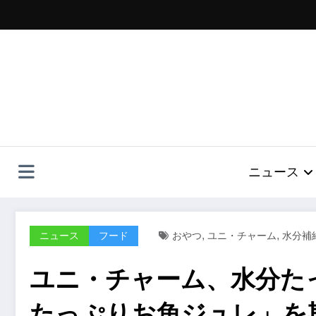
コ
ン
テ
ン
ツ
へ
ス
キ
ッ
プ
ニュース
,
,
ニュース
フード
おやつ
ユニ・チャーム
水分補
ユニ・チャーム、水分た
たっぷりお魚ジュレ」を