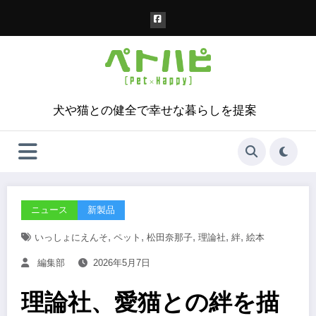
コ
ン
テ
ン
ツ
へ
ス
犬や猫との健全で幸せな暮らしを提案
キ
ッ
プ
ニュース
新製品
,
,
,
,
,
いっしょにえんそ
ペット
松田奈那子
理論社
絆
絵本
編集部
2026年5月7日
理論社、愛猫との絆を描