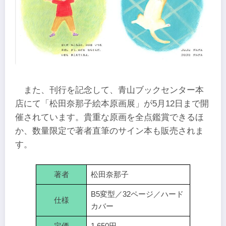
また、刊行を記念して、青山ブックセンター本
店にて「松田奈那子絵本原画展」が5月12日まで開
催されています。貴重な原画を全点鑑賞できるほ
か、数量限定で著者直筆のサイン本も販売されま
す。
著者
松田奈那子
B5変型／32ページ／ハード
仕様
カバー
定価
1,650円