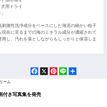
「犬用ドライ
ー」
低刺激性洗浄成分をベースにした海泥の細かい粒子
ら現在に至るまでの海のミネラル成分が濃縮されて
使用し、汚れを落としながらもしっかりと保湿しま
Facebook
X
Pinterest
Line
Share
リーム
画付き写真集を発売