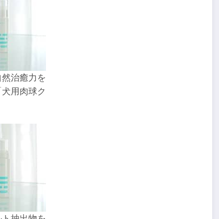
自然治癒力を
「犬用肉球ク
ルト抽出物を