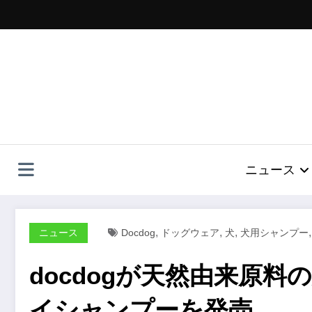
コ
ン
テ
ン
ツ
へ
ス
キ
ッ
プ
ニュース
,
,
,
ニュース
Docdog
ドッグウェア
犬
犬用シャンプー
docdogが天然由来原
イシャンプーを発売