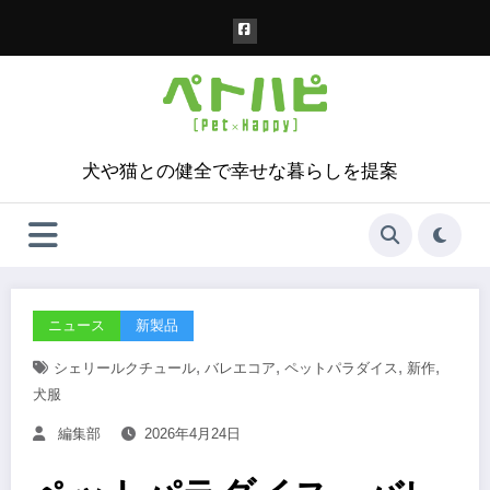
コ
ン
テ
ン
ツ
へ
ス
犬や猫との健全で幸せな暮らしを提案
キ
ッ
プ
ニュース
新製品
,
,
,
,
シェリールクチュール
バレエコア
ペットパラダイス
新作
犬服
編集部
2026年4月24日