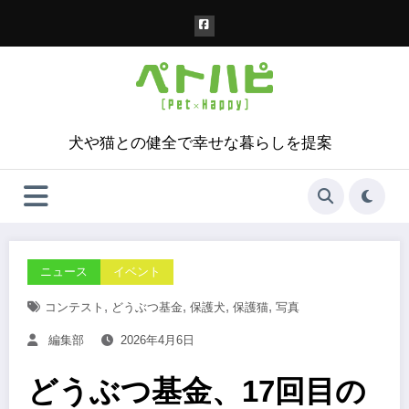
コ
ン
テ
ン
ツ
へ
ス
犬や猫との健全で幸せな暮らしを提案
キ
ッ
プ
ニュース
イベント
,
,
,
,
コンテスト
どうぶつ基金
保護犬
保護猫
写真
編集部
2026年4月6日
どうぶつ基金、17回目の