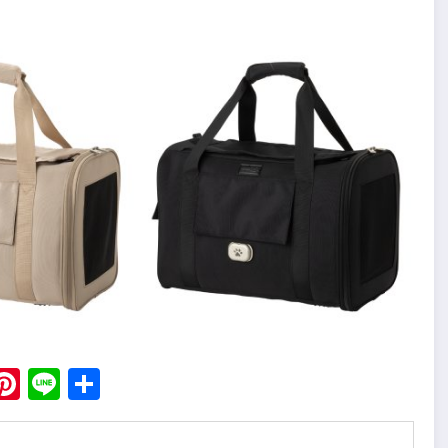
ebook
X
Pinterest
Line
Share