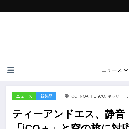
コ
ン
テ
ン
ツ
へ
ス
キ
ッ
プ
ニュース
,
,
,
,
ニュース
新製品
ICO
NOA
PETiCO
キャリー
ティーアンドエス、静音
「iCO＋」と空の旅に対