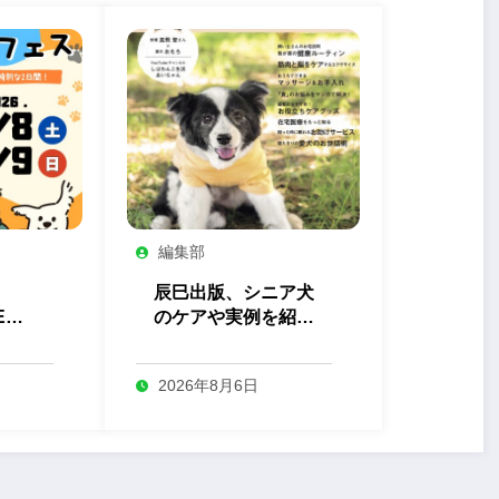
編集部
辰巳出版、シニア犬
EN
のケアや実例を紹介
っと
する『しあわせシニ
ス」
ア犬生活』を発売
2026年8月6日