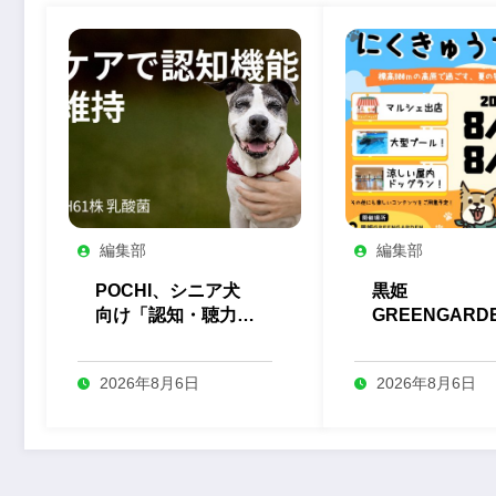
編集部
編集部
POCHI、シニア犬
黒姫
向け「認知・聴力
GREENGARD
H61株 乳酸菌」サ
が「第4回ゆる
プリを発売
にくきゅうフェ
2026年8月6日
2026年8月6日
を8月に開催