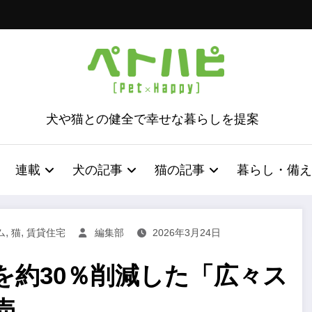
犬や猫との健全で幸せな暮らしを提案
連載
犬の記事
猫の記事
暮らし・備え
,
,
ム
猫
賃貸住宅
編集部
2026年3月24日
を約30％削減した「広々ス
売