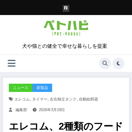
コ
ン
テ
ン
ツ
へ
ス
犬や猫との健全で幸せな暮らしを提案
キ
ッ
プ
ニュース
新製品
,
,
,
エレコム
タイマー
左右独立タンク
自動給餌器
編集部
2026年3月19日
エレコム、2種類のフード