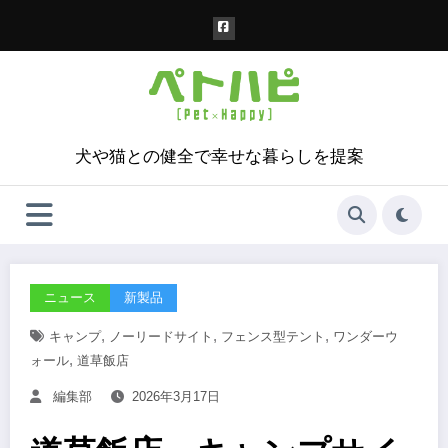
コ
ン
テ
ン
ツ
へ
ス
犬や猫との健全で幸せな暮らしを提案
キ
ッ
プ
ニュース
新製品
,
,
,
キャンプ
ノーリードサイト
フェンス型テント
ワンダーウ
,
ォール
道草飯店
編集部
2026年3月17日