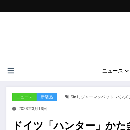
コ
ン
テ
ン
ツ
へ
ス
キ
ッ
プ
ニュース
,
,
ニュース
新製品
5in1
ジャーマンペット
ハンズ
2026年3月16日
ドイツ「ハンター」かた多