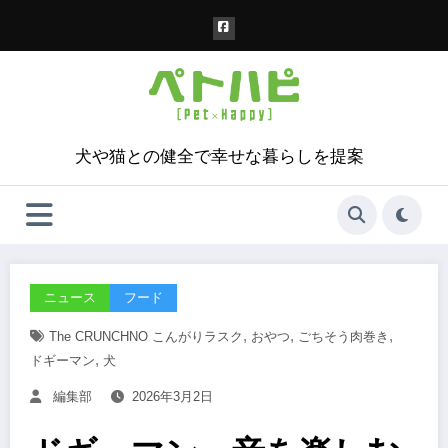
コ
ン
テ
ン
ツ
へ
ス
犬や猫との健全で幸せな暮らしを提案
キ
ッ
プ
ニュース
フード
,
,
,
The CRUNCHNO こんがりラスク
おやつ
ごちそう肉巻き
,
ドギーマン
犬
編集部
2026年3月2日