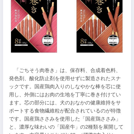
「ごちそう肉巻き」は、保存料、合成着色料、
発色剤、酸化防止剤を使用せずに製造されたスナ
ックです。国産鶏肉入りのしなやかな棒を芯に使
用し、外側にはお肉の生地を丁寧に巻き付けてい
ます。芯の部分には、犬のおなかの健康維持をサ
ポートする食物繊維粒が配合されているのが特徴
です。国産鶏ささみを使用した「国産鶏ささみ」
と、濃厚な味わいの「国産牛」の2種類を展開して